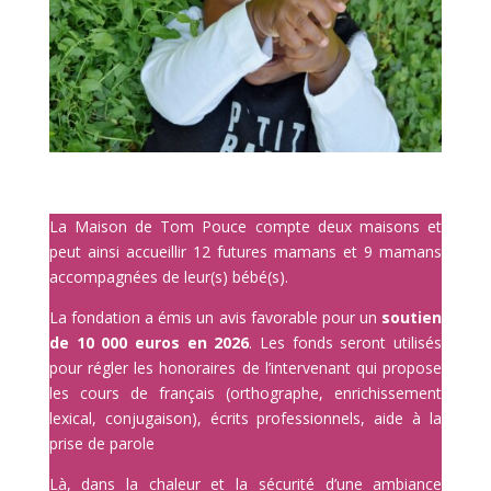
La Maison de Tom Pouce compte deux maisons et
peut ainsi accueillir 12 futures mamans et 9 mamans
accompagnées de leur(s) bébé(s).
La fondation a émis un avis favorable pour un
soutien
de 10 000 euros en 2026
. Les fonds seront utilisés
pour régler les honoraires de l’intervenant qui propose
les cours de français (orthographe, enrichissement
lexical, conjugaison), écrits professionnels, aide à la
prise de parole
Là, dans la chaleur et la sécurité d’une ambiance