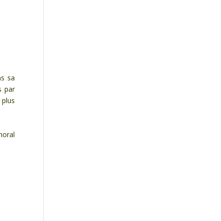
ns sa
s par
 plus
moral